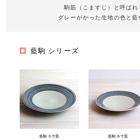
駒筋（こますじ）と呼ばれ
グレーがかった生地の色と藍
藍駒 シリーズ
藍駒 ９寸皿
藍駒 ８寸皿